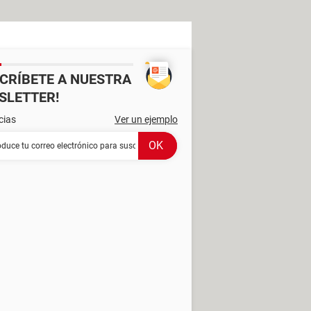
SCRÍBETE A NUESTRA
SLETTER!
cias
Ver un ejemplo