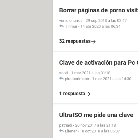
Borrar páginas de porno visi
venicio torres
-
29 sep 2013 a las 02:47
Tinmar
-
14 abr 2020 a las 06:34
32 respuestas
Clave de activación para Pc 
scott
-
1 mar 2021 a las 01:18
piratacrimson
-
1 mar 2021 a las 14:30
1 respuesta
UltraISO me pide una clave
patriadi
-
20 nov 2017 a las 21:18
Eliener
-
18 oct 2018 a las 05:07