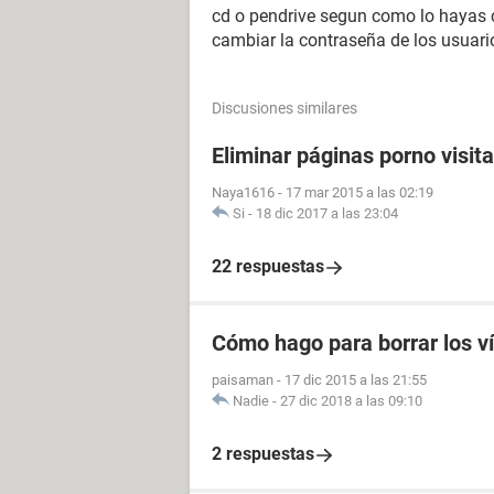
cd o pendrive segun como lo hayas c
cambiar la contraseña de los usuari
Discusiones similares
Eliminar páginas porno visit
Naya1616
-
17 mar 2015 a las 02:19
Si
-
18 dic 2017 a las 23:04
22 respuestas
Cómo hago para borrar los v
paisaman
-
17 dic 2015 a las 21:55
Nadie
-
27 dic 2018 a las 09:10
2 respuestas