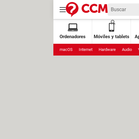
Ordenadores
Móviles y tablets
Ap
macOS
Internet
Hardware
Audio