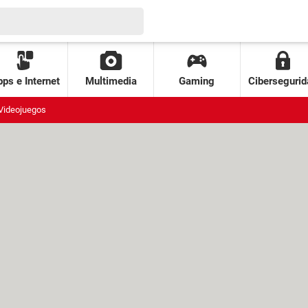
ps e Internet
Multimedia
Gaming
Cibersegurid
Videojuegos