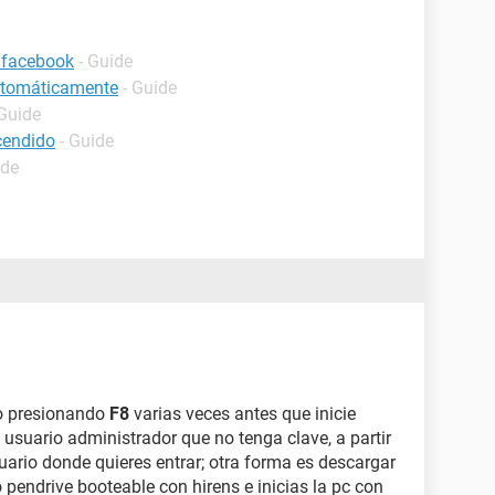
 facebook
- Guide
automáticamente
- Guide
 Guide
cendido
- Guide
ide
ro presionando
F8
varias veces antes que inicie
 usuario administrador que no tenga clave, a partir
uario donde quieres entrar; otra forma es descargar
o pendrive booteable con hirens e inicias la pc con