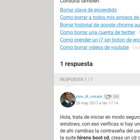
Consulta también:
Borrar clave de encendido
Como borrar a todos mis amigos de
Borrar historial de google chrome 
Como borrar una cuenta de twitter
-
Como prender un j7 sin boton de en
Como borrar videos de youtube
- Gu
1 respuesta
RESPUESTA 1 / 1
jose_di_cesare
330
26 may 2017 a las 17:14
Hola, trata de iniciar en modo segu
windows, con eso verificas si hay un
de ahi cambias la contraseña del us
la suite
hirens boot cd
, creas un cd 