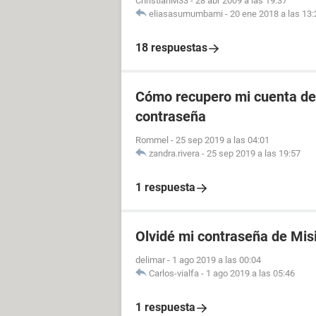
ChristianM33
-
28 abr 2009 a las 19:37
eliasasumumbami
-
20 ene 2018 a las 13:
18 respuestas
Cómo recupero mi cuenta de 
contraseña
Rommel
-
25 sep 2019 a las 04:01
zandra.rivera
-
25 sep 2019 a las 19:57
1 respuesta
Olvidé mi contraseña de Mis
delimar
-
1 ago 2019 a las 00:04
Carlos-vialfa
-
1 ago 2019 a las 05:46
1 respuesta