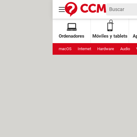
Ordenadores
Móviles y tablets
Ap
macOS
Internet
Hardware
Audio