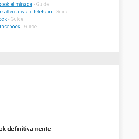
book eliminada
- Guide
 alternativo ni teléfono
- Guide
ook
- Guide
 facebook
- Guide
a
ok definitivamente