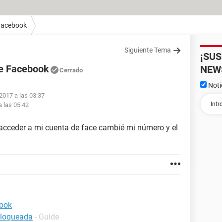
Facebook
Siguiente Tema
¡SU
de Facebook
NEW
Cerrado
Noti
2017 a las 03:37
 las 05:42
cceder a mi cuenta de face cambié mi número y el
book
bloqueada
- Guide