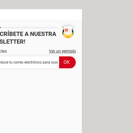
SCRÍBETE A NUESTRA
SLETTER!
cias
Ver un ejemplo