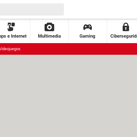
ps e Internet
Multimedia
Gaming
Cibersegurid
Videojuegos