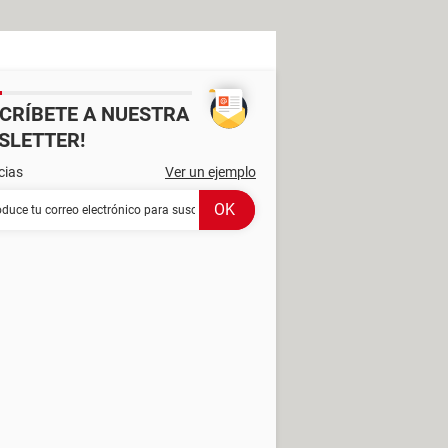
SCRÍBETE A NUESTRA
SLETTER!
cias
Ver un ejemplo