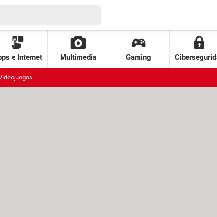
ps e Internet
Multimedia
Gaming
Cibersegurid
Videojuegos