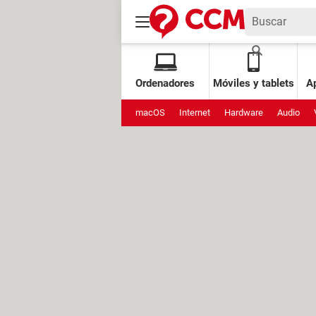
Ordenadores
Móviles y tablets
Ap
macOS
Internet
Hardware
Audio