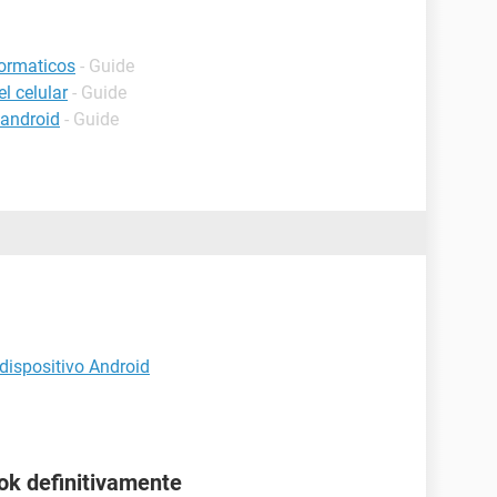
formaticos
- Guide
l celular
- Guide
android
- Guide
dispositivo Android
ok definitivamente