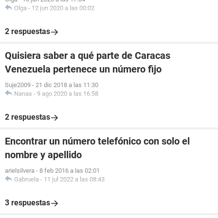
Olga
-
12 jun 2020 a las 00:02
2 respuestas
Quisiera saber a qué parte de Caracas
Venezuela pertenece un número fijo
Suje2009
-
21 dic 2018 a las 11:30
Nanas
-
9 ago 2020 a las 16:58
2 respuestas
Encontrar un número telefónico con solo el
nombre y apellido
arielsilvera
-
8 feb 2016 a las 02:01
Gabruela
-
11 jul 2022 a las 08:43
3 respuestas