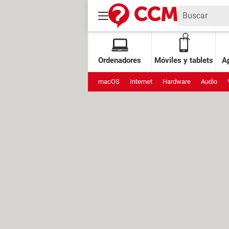
Ordenadores
Móviles y tablets
Ap
macOS
Internet
Hardware
Audio