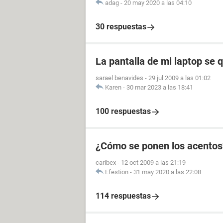
adag
-
20 may 2020 a las 04:10
30 respuestas
La pantalla de mi laptop se 
sarael benavides
-
29 jul 2009 a las 01:02
Karen
-
30 mar 2023 a las 18:41
100 respuestas
¿Cómo se ponen los acentos
caribex
-
12 oct 2009 a las 21:19
Efestion
-
31 may 2020 a las 22:08
114 respuestas