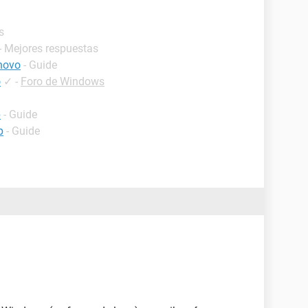
s
- Mejores respuestas
novo
- Guide
o
✓
-
Foro de Windows
p
- Guide
p
- Guide