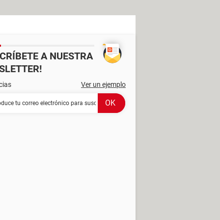
SCRÍBETE A NUESTRA
SLETTER!
cias
Ver un ejemplo