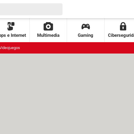
ps e Internet
Multimedia
Gaming
Cibersegurid
Videojuegos