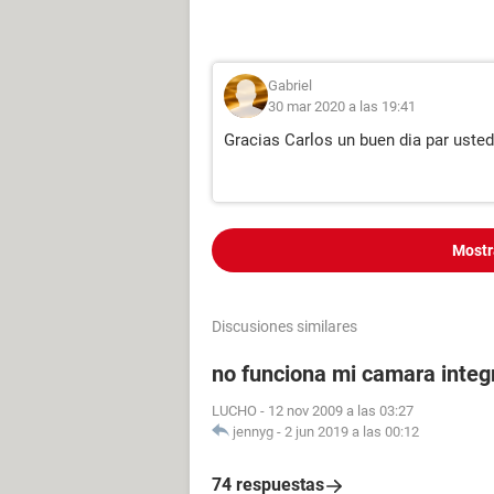
Gabriel
30 mar 2020 a las 19:41
Gracias Carlos un buen dia par usted
Mostr
Discusiones similares
no funciona mi camara integ
LUCHO
-
12 nov 2009 a las 03:27
jennyg
-
2 jun 2019 a las 00:12
74 respuestas