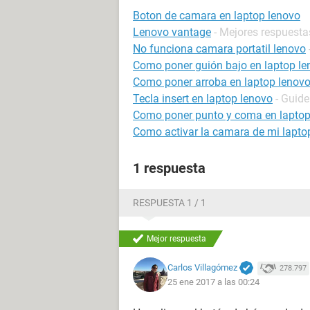
Boton de camara en laptop lenovo
Lenovo vantage
- Mejores respuesta
No funciona camara portatil lenovo
Como poner guión bajo en laptop le
Como poner arroba en laptop lenov
Tecla insert en laptop lenovo
- Guide
Como poner punto y coma en lapto
Como activar la camara de mi lapto
1 respuesta
RESPUESTA 1 / 1
Mejor respuesta
Carlos Villagómez
278.797
25 ene 2017 a las 00:24