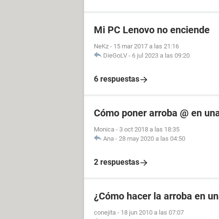
Mi PC Lenovo no enciende
NeKz
-
15 mar 2017 a las 21:16
DieGoLV
-
6 jul 2023 a las 09:20
6 respuestas
Cómo poner arroba @ en una
Monica
-
3 oct 2018 a las 18:35
Ana
-
28 may 2020 a las 04:50
2 respuestas
¿Cómo hacer la arroba en u
conejita
-
18 jun 2010 a las 07:07