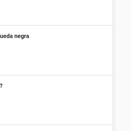
queda negra
?