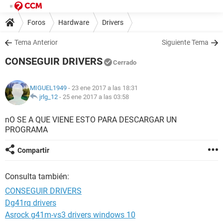
Foros
Hardware
Drivers
Tema Anterior
Siguiente Tema
CONSEGUIR DRIVERS
Cerrado
MIGUEL1949
- 23 ene 2017 a las 18:31
jrlg_12
-
25 ene 2017 a las 03:58
nO SE A QUE VIENE ESTO PARA DESCARGAR UN
PROGRAMA
Compartir
Consulta también:
CONSEGUIR DRIVERS
Dg41rq drivers
Asrock g41m-vs3 drivers windows 10