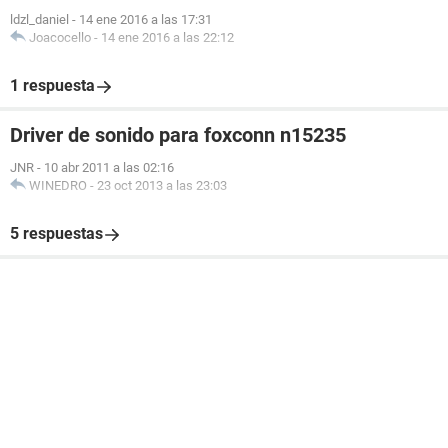
ldzl_daniel
-
14 ene 2016 a las 17:31
Joacocello
-
14 ene 2016 a las 22:12
1 respuesta
Driver de sonido para foxconn n15235
JNR
-
10 abr 2011 a las 02:16
WINEDRO
-
23 oct 2013 a las 23:03
5 respuestas