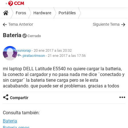
Foros
Hardware
Portátiles
Tema Anterior
Siguiente Tema
Bateria
Cerrado
yuniorap
- 20 ene 2017 a las 20:32
piratacrimson
-
21 ene 2017 a las 17:56
mi laptop DELL Latitude E5540 no quiere cargar la batteria,
la conecto al cargador y no pasa nada me dice ¨conectado y
sin cargar¨ la bateria tiene carga pero se le esta
acababando. que puede ser el problemas. gracias a todos
Compartir
Consulta también:
Bateria
Batería cmos