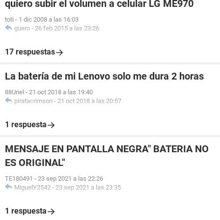
quiero subir el volumen a celular LG ME970
toti
-
1 dic 2008 a las 16:03
guero
-
26 feb 2015 a las 23:26
17 respuestas
La batería de mi Lenovo solo me dura 2 horas
88Uriel
-
21 oct 2018 a las 19:40
piratacrimson
-
21 oct 2018 a las 20:57
1 respuesta
MENSAJE EN PANTALLA NEGRA" BATERIA NO
ES ORIGINAL"
TE180491
-
23 sep 2021 a las 22:26
MiguelY2542
-
23 sep 2021 a las 23:35
1 respuesta