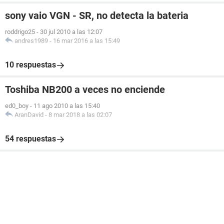
sony vaio VGN - SR, no detecta la bateria
roddrigo25
-
30 jul 2010 a las 12:07
andres1989
-
16 mar 2016 a las 15:49
10 respuestas
Toshiba NB200 a veces no enciende
ed0_boy
-
11 ago 2010 a las 15:40
AranDavid
-
8 mar 2018 a las 02:07
54 respuestas