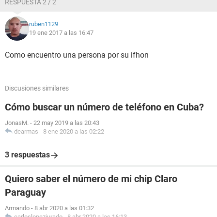
RESPUESTA 2 / 2
ruben1129
19 ene 2017 a las 16:47
Como encuentro una persona por su ifhon
Discusiones similares
Cómo buscar un número de teléfono en Cuba?
JonasM.
-
22 may 2019 a las 20:43
dearmas
-
8 ene 2020 a las 02:22
3 respuestas
Quiero saber el número de mi chip Claro
Paraguay
Armando
-
8 abr 2020 a las 01:32
carloslopezjurado
-
8 abr 2020 a las 16:13