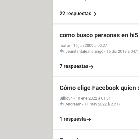
22 respuestas
como busco personas en hi5
mafer
-
16 jun 2009 à 00:27
Jeunitantaleanchingo
-
15 dic 2018 à 04:1
7 respuestas
Cómo elige Facebook quien s
Bilbo84
-
10 ene 2022 à 01:31
Andream
-
11 may 2022 à 21:17
1 respuesta