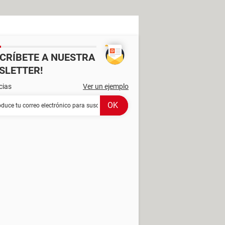
SCRÍBETE A NUESTRA
SLETTER!
cias
Ver un ejemplo