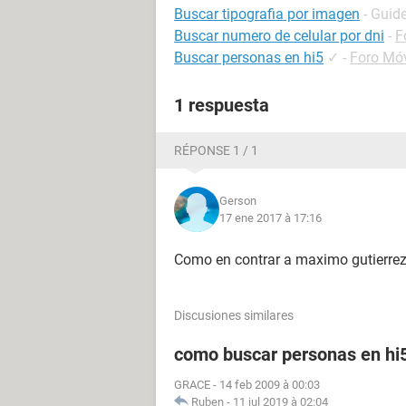
Buscar tipografia por imagen
- Guid
Buscar numero de celular por dni
-
F
Buscar personas en hi5
✓
-
Foro Mó
1 respuesta
RÉPONSE 1 / 1
Gerson
17 ene 2017 à 17:16
Como en contrar a maximo gutierre
Discusiones similares
como buscar personas en hi
GRACE
-
14 feb 2009 à 00:03
Ruben
-
11 jul 2019 à 02:04