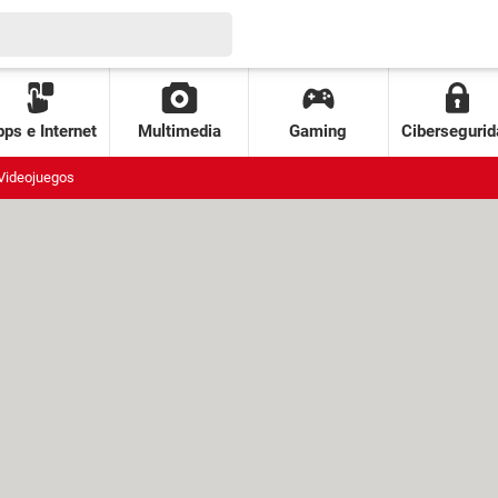
ps e Internet
Multimedia
Gaming
Cibersegurid
Videojuegos