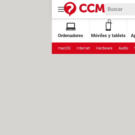
Ordenadores
Móviles y tablets
Ap
macOS
Internet
Hardware
Audio