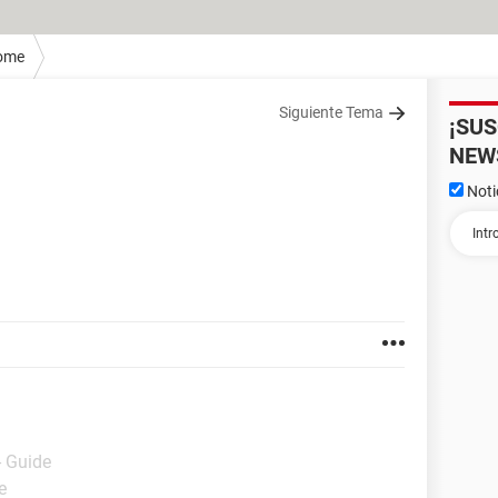
ome
Siguiente Tema
¡SU
NEW
Noti
- Guide
e