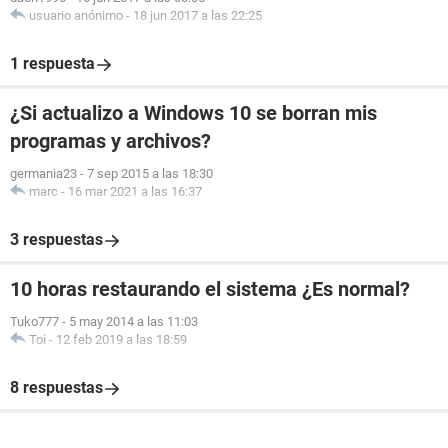
usuario anónimo
-
18 jun 2017 a las 22:25
1 respuesta
¿Si actualizo a Windows 10 se borran mis
programas y archivos?
germania23
-
7 sep 2015 a las 18:30
marc
-
16 mar 2021 a las 16:37
3 respuestas
10 horas restaurando el sistema ¿Es normal?
Tuko777
-
5 may 2014 a las 11:03
Toi
-
12 feb 2019 a las 18:59
8 respuestas