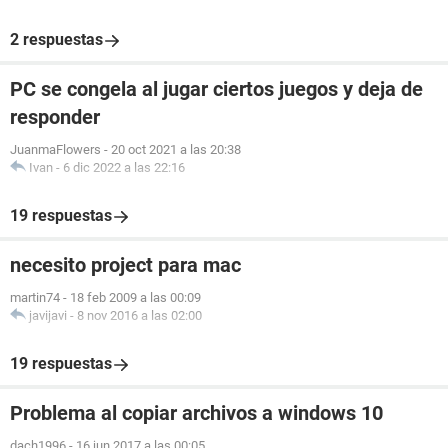
2 respuestas
PC se congela al jugar ciertos juegos y deja de
responder
JuanmaFlowers
-
20 oct 2021 a las 20:38
Ivan
-
6 dic 2022 a las 22:16
19 respuestas
necesito project para mac
martin74
-
18 feb 2009 a las 00:09
javijavi
-
8 nov 2016 a las 02:00
19 respuestas
Problema al copiar archivos a windows 10
dach1996
-
16 jun 2017 a las 00:05