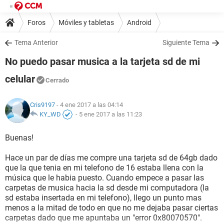
Foros
Móviles y tabletas
Android
Tema Anterior
Siguiente Tema
No puedo pasar musica a la tarjeta sd de mi
celular
Cerrado
Cris9197
- 4 ene 2017 a las 04:14
KY_WD
-
5 ene 2017 a las 11:23
Buenas!
Hace un par de días me compre una tarjeta sd de 64gb dado
que la que tenia en mi telefono de 16 estaba llena con la
música que le habia puesto. Cuando empece a pasar las
carpetas de musica hacia la sd desde mi computadora (la
sd estaba insertada en mi telefono), llego un punto mas
menos a la mitad de todo en que no me dejaba pasar ciertas
carpetas dado que me apuntaba un "error 0x80070570".