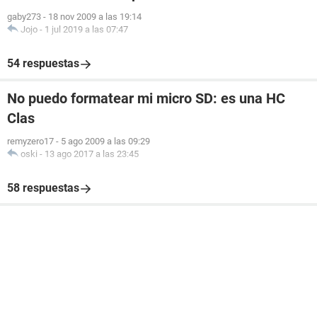
gaby273
-
18 nov 2009 a las 19:14
Jojo
-
1 jul 2019 a las 07:47
54 respuestas
No puedo formatear mi micro SD: es una HC
Clas
remyzero17
-
5 ago 2009 a las 09:29
oski
-
13 ago 2017 a las 23:45
58 respuestas