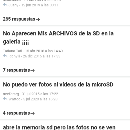
Juany
-
12 jun 2019 a las 00:11
265 respuestas
No Aparecen Mis ARCHIVOS de la SD en la
galeria ¡¡¡¡
Tatiana.Tati
-
15 abr 2016 a las 14:40
Richyiii
-
26 dic 2016 a las 17:33
7 respuestas
No puedo ver fotos ni vídeos de la microSD
neeferarg
-
31 jul 2015 a las 17:22
Wattoo
-
3 jul 2020 a las 16:28
4 respuestas
abre la memoria sd pero las fotos no se ven