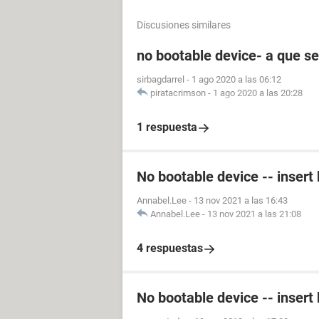
Discusiones similares
no bootable device- a que s
sirbagdarrel
-
1 ago 2020 a las 06:12
piratacrimson
-
1 ago 2020 a las 20:28
1 respuesta
No bootable device -- insert 
Annabel.Lee
-
13 nov 2021 a las 16:43
Annabel.Lee
-
13 nov 2021 a las 21:08
4 respuestas
No bootable device -- insert