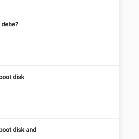
e debe?
boot disk
 boot disk and