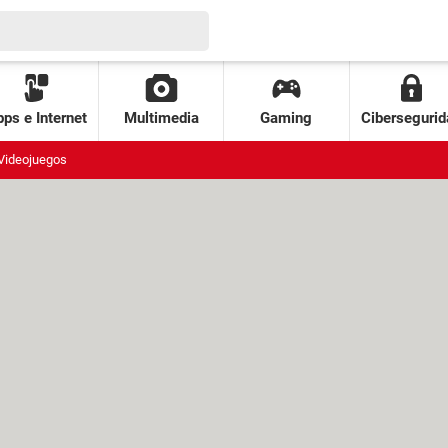
ps e Internet
Multimedia
Gaming
Cibersegurid
Videojuegos