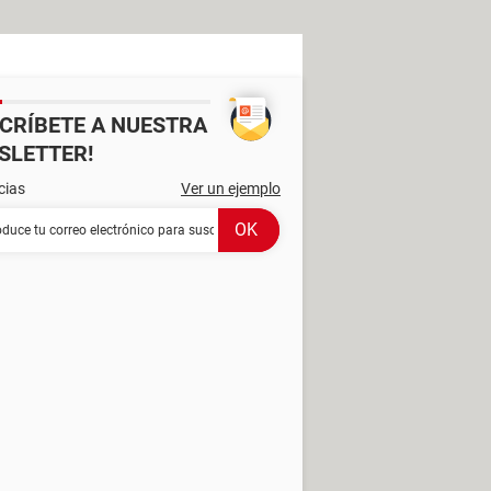
SCRÍBETE A NUESTRA
SLETTER!
cias
Ver un ejemplo