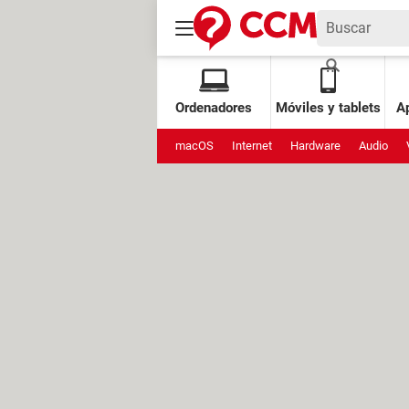
Ordenadores
Móviles y tablets
Ap
macOS
Internet
Hardware
Audio