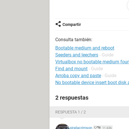
Compartir
Consulta también:
Bootable medium and reboot
Seeders and leechers
- Guide
Virtualbox no bootable medium fou
Find and mount
- Guide
Arroba copy and paste
- Guide
No bootable device insert boot disk
2 respuestas
RESPUESTA 1 / 2
piratacrimson
11.636