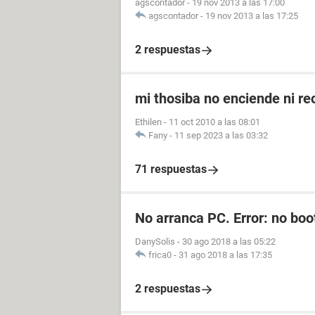
agscontador
-
19 nov 2013 a las 17:00
agscontador
-
19 nov 2013 a las 17:25
2 respuestas
mi thosiba no enciende ni re
Ethilen
-
11 oct 2010 a las 08:01
Fany
-
11 sep 2023 a las 03:32
71 respuestas
No arranca PC. Error: no boo
DanySolis
-
30 ago 2018 a las 05:22
frica0
-
31 ago 2018 a las 17:35
2 respuestas