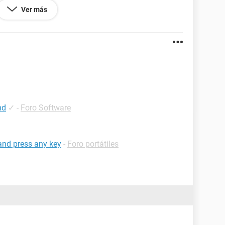
Ver más
nd
✓
-
Foro Software
 and press any key
-
Foro portátiles