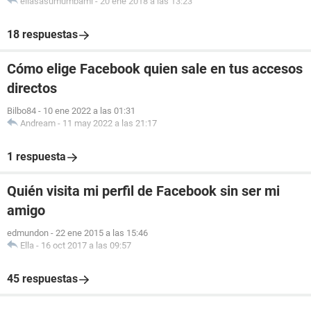
eliasasumumbami
-
20 ene 2018 a las 13:23
18 respuestas
Cómo elige Facebook quien sale en tus accesos
directos
Bilbo84
-
10 ene 2022 a las 01:31
Andream
-
11 may 2022 a las 21:17
1 respuesta
Quién visita mi perfil de Facebook sin ser mi
amigo
edmundon
-
22 ene 2015 a las 15:46
Ella
-
16 oct 2017 a las 09:57
45 respuestas