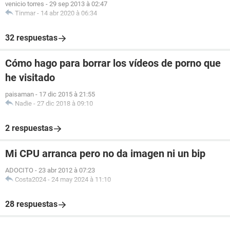
venicio torres
-
29 sep 2013 à 02:47
Tinmar
-
14 abr 2020 à 06:34
32 respuestas
Cómo hago para borrar los vídeos de porno que
he visitado
paisaman
-
17 dic 2015 à 21:55
Nadie
-
27 dic 2018 à 09:10
2 respuestas
Mi CPU arranca pero no da imagen ni un bip
ADOCITO
-
23 abr 2012 à 07:23
Costa2024
-
24 may 2024 à 11:10
28 respuestas