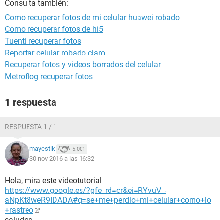
Consulta también:
Como recuperar fotos de mi celular huawei robado
Como recuperar fotos de hi5
Tuenti recuperar fotos
Reportar celular robado claro
Recuperar fotos y videos borrados del celular
Metroflog recuperar fotos
1 respuesta
RESPUESTA 1 / 1
mayestik
5.001
30 nov 2016 a las 16:32
Hola, mira este videotutorial
https://www.google.es/?gfe_rd=cr&ei=RYvuV_-
aNpKt8weR9IDADA#q=se+me+perdio+mi+celular+como+lo
+rastreo
saludos