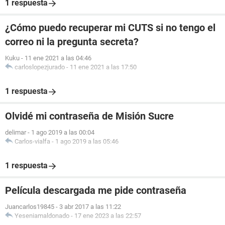
1 respuesta
¿Cómo puedo recuperar mi CUTS si no tengo el
correo ni la pregunta secreta?
Kuku
-
11 ene 2021 a las 04:46
carloslopezjurado
-
11 ene 2021 a las 17:50
1 respuesta
Olvidé mi contraseña de Misión Sucre
delimar
-
1 ago 2019 a las 00:04
Carlos-vialfa
-
1 ago 2019 a las 05:46
1 respuesta
Película descargada me pide contraseña
Juancarlos19845
-
3 abr 2017 a las 11:22
Yeseniamaldonado
-
17 ene 2023 a las 22:57