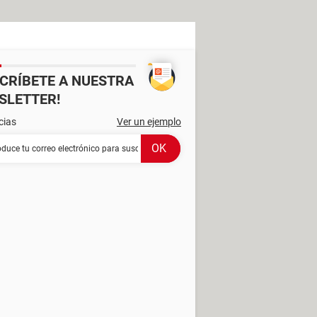
SCRÍBETE A NUESTRA
SLETTER!
cias
Ver un ejemplo