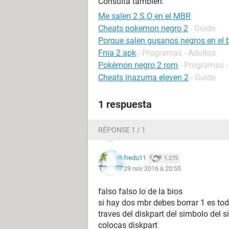
Consulta también:
Me salen 2 S.O en el MBR
Cheats pokemon negro 2
- Guide
Porque salen gusanos negros en el 
Fnia 2 apk
- Programas - Adultos
Pokémon negro 2 rom
- Programas -
Cheats inazuma eleven 2
- Guide
1 respuesta
RÉPONSE 1 / 1
fredu11
1.275
29 nov 2016 à 20:55
falso falso lo de la bios
si hay dos mbr debes borrar 1 es to
traves del diskpart del simbolo del 
colocas diskpart