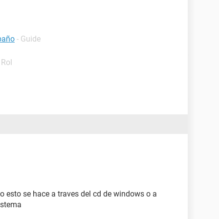
baño
- Guide
 Rol
do esto se hace a traves del cd de windows o a
sistema