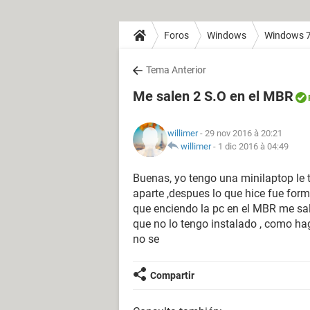
Foros
Windows
Windows 
Tema Anterior
Me salen 2 S.O en el MBR
willimer
- 29 nov 2016 à 20:21
willimer
-
1 dic 2016 à 04:49
Buenas, yo tengo una minilaptop le t
aparte ,despues lo que hice fue for
que enciendo la pc en el MBR me sale
que no lo tengo instalado , como ha
no se
Compartir