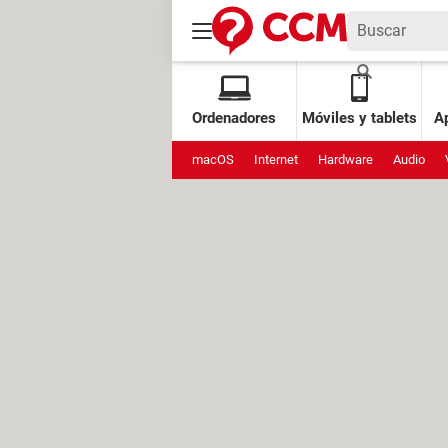
Ordenadores
Móviles y tablets
Ap
macOS
Internet
Hardware
Audio