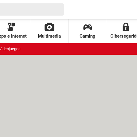
ps e Internet
Multimedia
Gaming
Cibersegurid
Videojuegos