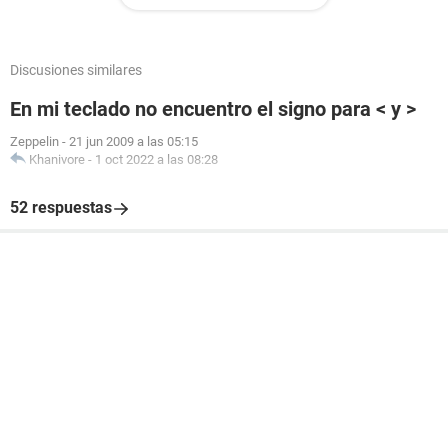
Discusiones similares
En mi teclado no encuentro el signo para < y >
Zeppelin
-
21 jun 2009 a las 05:15
Khanivore
-
1 oct 2022 a las 08:28
52 respuestas