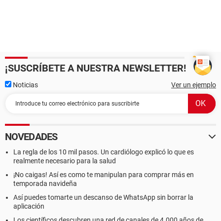
¡SUSCRÍBETE A NUESTRA NEWSLETTER!
Noticias
Ver un ejemplo
NOVEDADES
La regla de los 10 mil pasos. Un cardiólogo explicó lo que es
realmente necesario para la salud
¡No caigas! Así es como te manipulan para comprar más en
temporada navideña
Así puedes tomarte un descanso de WhatsApp sin borrar la
aplicación
Los científicos descubren una red de canales de 4.000 años de