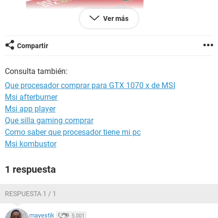
Ver más
Compartir
Consulta también:
Que procesador comprar para GTX 1070 x de MSI
Msi afterburner
Msi app player
Que silla gaming comprar
Como saber que procesador tiene mi pc
Msi kombustor
1 respuesta
RESPUESTA 1 / 1
mayestik
5.001