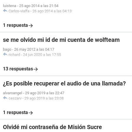
luistena
-
25 ago 2014 a las 21:54
Carlos-vialfa
-
26 ago 2014 a las 04:13
1 respuesta
se me olvido mi id de mi cuenta de wolfteam
bago
-
26 may 2012 a las 04:17
richard
-
24 jun 2020 a las 17:55
13 respuestas
¿Es posible recuperar el audio de una llamada?
alvaroangel
-
29 ago 2019 a las 22:47
ceszarv
-
29 ago 2019 a las 23:08
1 respuesta
Olvidé mi contraseña de Misión Sucre