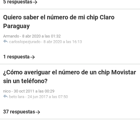
5 respuestas
Quiero saber el número de mi chip Claro
Paraguay
Armando
-
8 abr 2020 a las 01:32
carloslopezjurado
-
8 abr 2020 a las 16:13
1 respuesta
¿Cómo averiguar el número de un chip Movistar
sin un teléfono?
nico
-
30 oct 2011 a las 00:29
beto lara
-
24 jun 2017 a las 07:50
37 respuestas