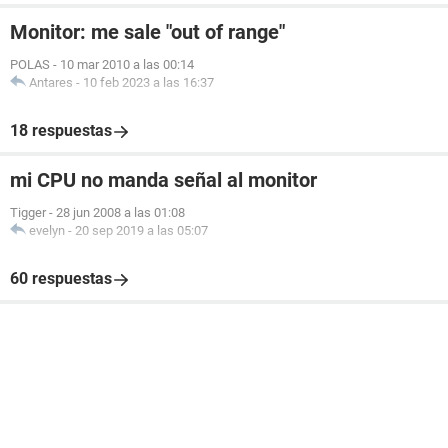
Monitor: me sale "out of range"
POLAS
-
10 mar 2010 a las 00:14
Antares
-
10 feb 2023 a las 16:37
18 respuestas
mi CPU no manda señal al monitor
Tigger
-
28 jun 2008 a las 01:08
evelyn
-
20 sep 2019 a las 05:07
60 respuestas