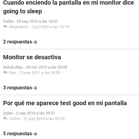
Cuando enciendo la pantalla en mi monitor dice
going to sleep
Katita
-
25 sep 2019 a las 18:47
AlejandroG.
-
3 jul 2020 a las 18:19
2 respuestas
Monitor se desactiva
AnkokuRyu
-
28 nov 2010 a las 03:09
San
-
13 ene 2011 a las 08:59
3 respuestas
Por qué me aparece test good en mi pantalla
Dylan
-
2 sep 2018 a las 09:31
Carlos
-
12 ago 2024 a las 00:20
5 respuestas