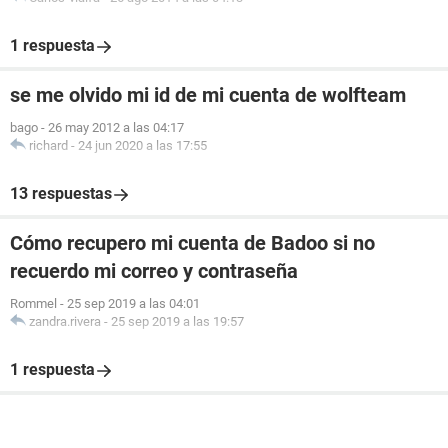
1 respuesta
se me olvido mi id de mi cuenta de wolfteam
bago
-
26 may 2012 a las 04:17
richard
-
24 jun 2020 a las 17:55
13 respuestas
Cómo recupero mi cuenta de Badoo si no
recuerdo mi correo y contraseña
Rommel
-
25 sep 2019 a las 04:01
zandra.rivera
-
25 sep 2019 a las 19:57
1 respuesta