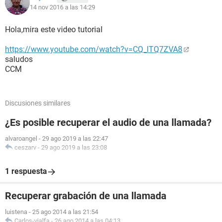
14 nov 2016 a las 14:29
Hola,mira este video tutorial
https://www.youtube.com/watch?v=CQ_lTQ7ZVA8
saludos
CCM
Discusiones similares
¿Es posible recuperar el audio de una llamada?
alvaroangel
-
29 ago 2019 a las 22:47
ceszarv
-
29 ago 2019 a las 23:08
1 respuesta
Recuperar grabación de una llamada
luistena
-
25 ago 2014 a las 21:54
Carlos-vialfa
-
26 ago 2014 a las 04:13