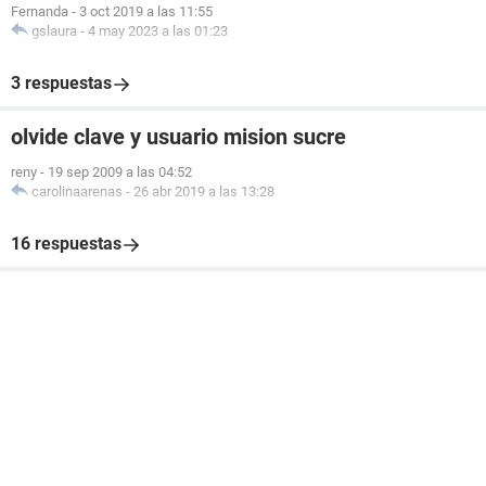
Fernanda
-
3 oct 2019 a las 11:55
gslaura
-
4 may 2023 a las 01:23
3 respuestas
olvide clave y usuario mision sucre
reny
-
19 sep 2009 a las 04:52
carolinaarenas
-
26 abr 2019 a las 13:28
16 respuestas