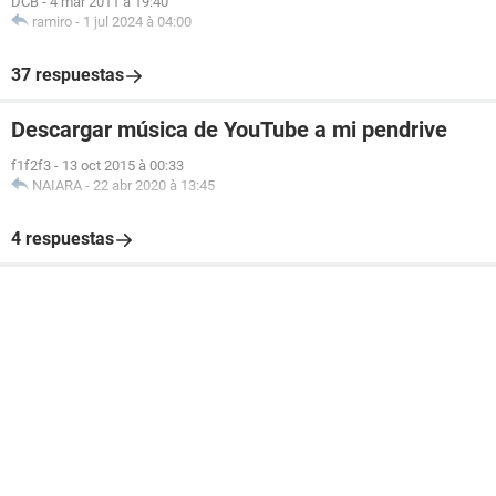
DCB
-
4 mar 2011 à 19:40
ramiro
-
1 jul 2024 à 04:00
37 respuestas
Descargar música de YouTube a mi pendrive
f1f2f3
-
13 oct 2015 à 00:33
NAIARA
-
22 abr 2020 à 13:45
4 respuestas