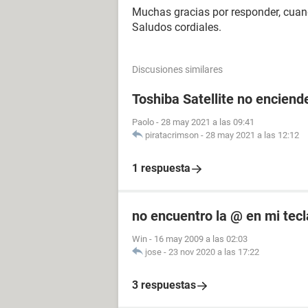
Muchas gracias por responder, cuand
Saludos cordiales.
Discusiones similares
Toshiba Satellite no enciende
Paolo
-
28 may 2021 a las 09:41
piratacrimson
-
28 may 2021 a las 12:12
1 respuesta
no encuentro la @ en mi tec
Win
-
16 may 2009 a las 02:03
jose
-
23 nov 2020 a las 17:22
3 respuestas