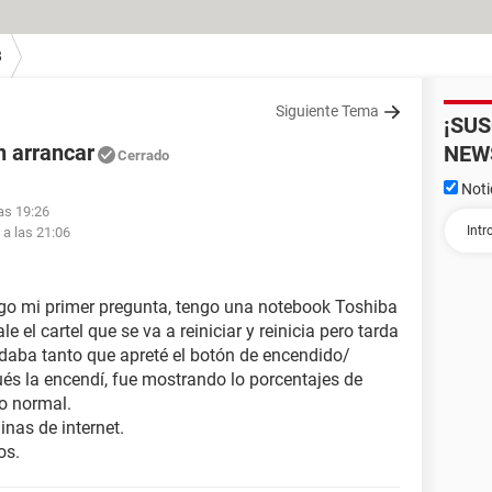
8
Siguiente Tema
¡SU
n arrancar
NEW
Cerrado
Noti
as 19:26
 a las 21:06
hago mi primer pregunta, tengo una notebook Toshiba
 el cartel que se va a reiniciar y reinicia pero tarda
daba tanto que apreté el botón de encendido/
s la encendí, fue mostrando lo porcentajes de
po normal.
nas de internet.
os.