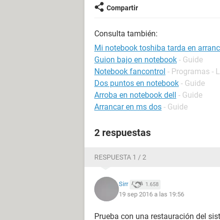
Compartir
Consulta también:
Mi notebook toshiba tarda en arranc
Guion bajo en notebook
- Guide
Notebook fancontrol
- Programas - 
Dos puntos en notebook
- Guide
Arroba en notebook dell
- Guide
Arrancar en ms dos
- Guide
2 respuestas
RESPUESTA 1 / 2
Sirr
1.658
19 sep 2016 a las 19:56
Prueba con una restauración del sis