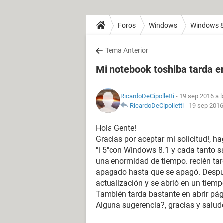
Foros
Windows
Windows 
Tema Anterior
Mi notebook toshiba tarda e
RicardoDeCipolletti
- 19 sep 2016 a l
RicardoDeCipolletti
-
19 sep 2016
Hola Gente!
Gracias por aceptar mi solicitud!, 
"i 5"con Windows 8.1 y cada tanto sale
una enormidad de tiempo. recién tar
apagado hasta que se apagó. Despué
actualización y se abrió en un tiem
También tarda bastante en abrir pági
Alguna sugerencia?, gracias y salud