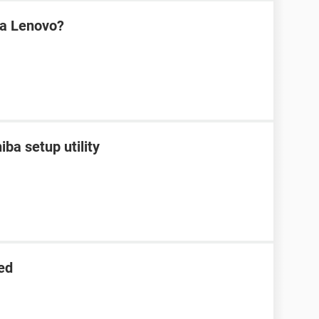
na Lenovo?
ba setup utility
ed