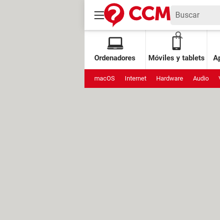
Ordenadores
Móviles y tablets
Ap
macOS
Internet
Hardware
Audio