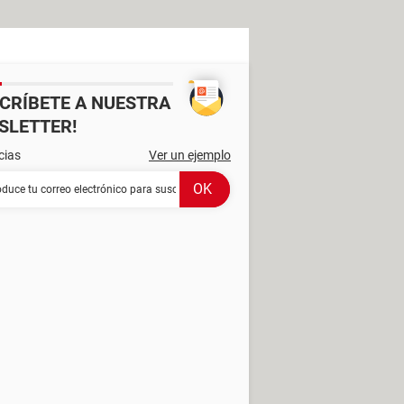
SCRÍBETE A NUESTRA
SLETTER!
cias
Ver un ejemplo