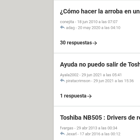
¿Cómo hacer la arroba en u
conejita
-
18 jun 2010 a las 07:07
adag
-
20 may 2020 a las 04:10
30 respuestas
Ayuda no puedo salir de Toshi
Ayala2002
-
29 jun 2021 a las 05:41
piratacrimson
-
29 jun 2021 a las 15:36
1 respuesta
Toshiba NB505 : Drivers de r
fvargas
-
29 abr 2013 a las 00:34
Jexarl
-
17 abr 2016 a las 00:12