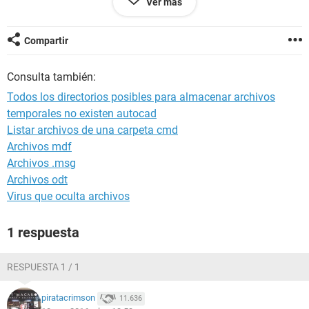
Ver más
Anteriormente tenía instalado Autocad 20XX (no recuerdo la
versión) en una versión de prueba que ya caducó.
Compartir
He visitado páginas de Autodesk y otras, indicando los
pasos a realizar borrando ficheros y carpetas, pero a día de
Consulta también:
hoy el mensaje de instalación me sigue impidiendo avanzar
en la instalación.
Todos los directorios posibles para almacenar archivos
temporales no existen autocad
Agradecería mucho cualquier ayuda.
Listar archivos de una carpeta cmd
Un saludo al Foro,
Archivos mdf
Archivos .msg
Carlos
Archivos odt
Virus que oculta archivos
1 respuesta
RESPUESTA 1 / 1
piratacrimson
11.636