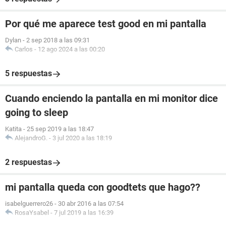
Por qué me aparece test good en mi pantalla
Dylan
-
2 sep 2018 a las 09:31
Carlos
-
12 ago 2024 a las 00:20
5 respuestas
Cuando enciendo la pantalla en mi monitor dice
going to sleep
Katita
-
25 sep 2019 a las 18:47
AlejandroG.
-
3 jul 2020 a las 18:19
2 respuestas
mi pantalla queda con goodtets que hago??
isabelguerrero26
-
30 abr 2016 a las 07:54
RosaYsabel
-
7 jul 2019 a las 16:39