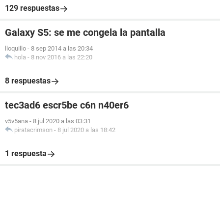
129 respuestas
Galaxy S5: se me congela la pantalla
lloquillo
-
8 sep 2014 a las 20:34
hola
-
8 nov 2016 a las 22:20
8 respuestas
tec3ad6 escr5be c6n n40er6
v5v5ana
-
8 jul 2020 a las 03:31
piratacrimson
-
8 jul 2020 a las 18:42
1 respuesta