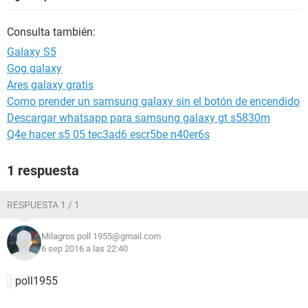
Consulta también:
Galaxy S5
Gog galaxy
Ares galaxy gratis
Como prender un samsung galaxy sin el botón de encendido
Descargar whatsapp para samsung galaxy gt s5830m
Q4e hacer s5 05 tec3ad6 escr5be n40er6s
1 respuesta
RESPUESTA 1 / 1
Milagros poll 1955@gmail.com
6 sep 2016 a las 22:40
poll1955