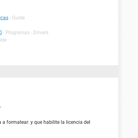
icas
- Guide
0
- Programas - Drivers
ide
"
 a formatear: y que habilite la licencia del