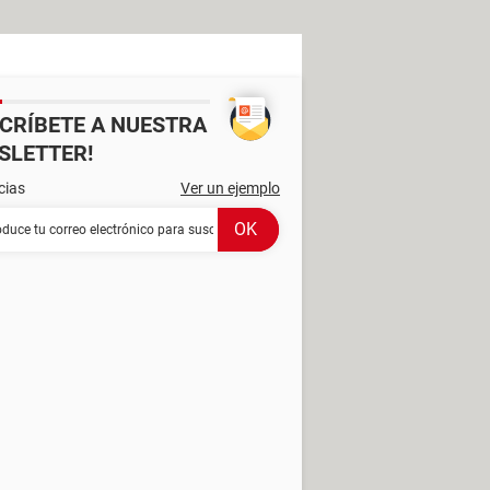
SCRÍBETE A NUESTRA
SLETTER!
cias
Ver un ejemplo