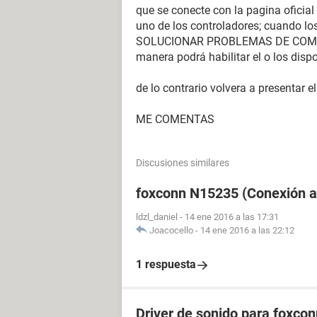
que se conecte con la pagina oficia
uno de los controladores; cuando los 
SOLUCIONAR PROBLEMAS DE COMPATI
manera podrá habilitar el o los disp
de lo contrario volvera a presentar
ME COMENTAS
Discusiones similares
foxconn N15235 (Conexión a 
ldzl_daniel
-
14 ene 2016 a las 17:31
Joacocello
-
14 ene 2016 a las 22:12
1 respuesta
Driver de sonido para foxco