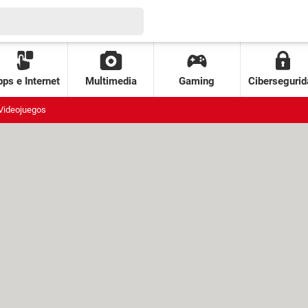
ps e Internet
Multimedia
Gaming
Cibersegurid
Videojuegos