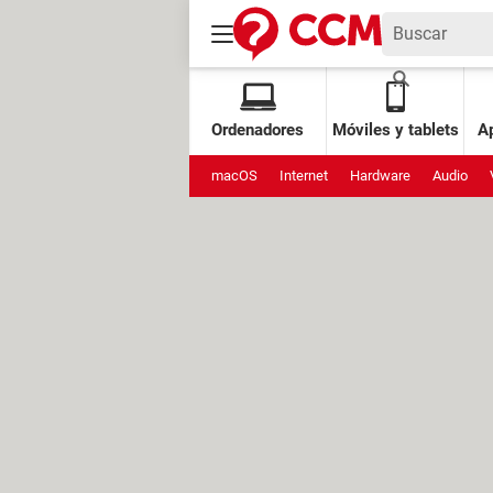
Ordenadores
Móviles y tablets
Ap
macOS
Internet
Hardware
Audio