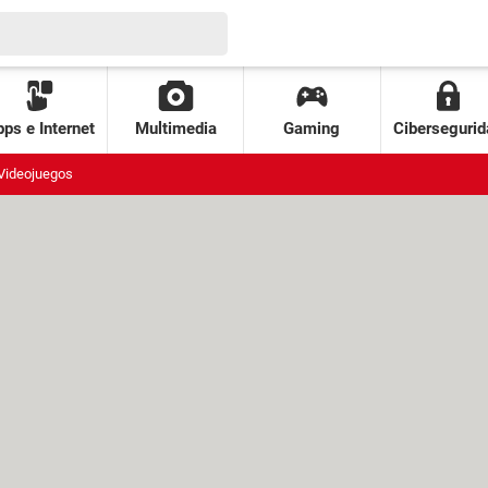
ps e Internet
Multimedia
Gaming
Cibersegurid
Videojuegos