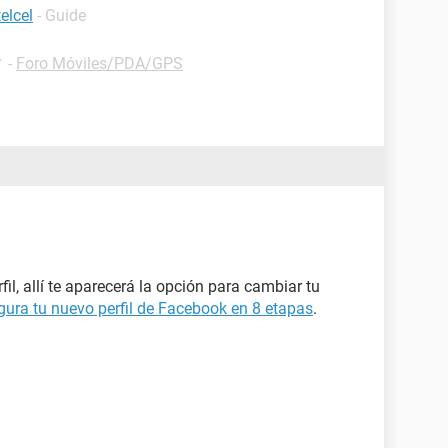
elcel
- Guide
✓
-
Foro Móviles/PDA/GPS
fil, allí te aparecerá la opción para cambiar tu
gura tu nuevo perfil de Facebook en 8 etapas
.