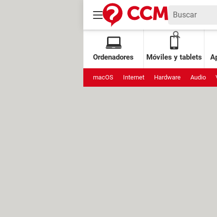
Ordenadores
Móviles y tablets
Ap
macOS
Internet
Hardware
Audio