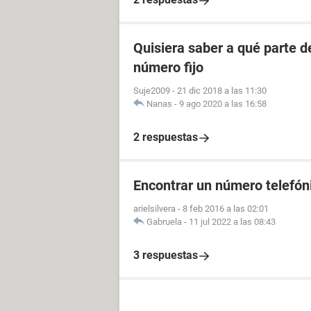
Quisiera saber a qué parte 
número fijo
Suje2009
-
21 dic 2018 a las 11:30
Nanas
-
9 ago 2020 a las 16:58
2 respuestas
Encontrar un número telefóni
arielsilvera
-
8 feb 2016 a las 02:01
Gabruela
-
11 jul 2022 a las 08:43
3 respuestas