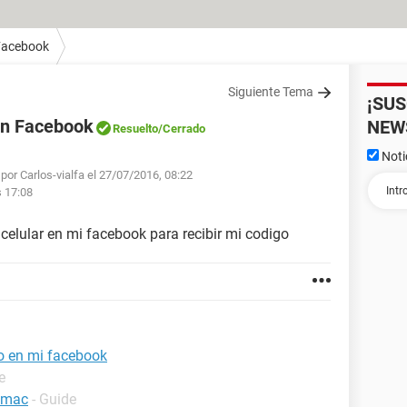
Facebook
Siguiente Tema
¡SU
en Facebook
NEW
Resuelto
/Cerrado
Noti
por Carlos-vialfa el 27/07/2016, 08:22
s 17:08
lular en mi facebook para recibir mi codigo
o en mi facebook
e
n mac
- Guide