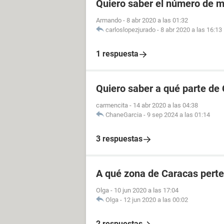
Quiero saber el número de m
Armando
-
8 abr 2020 a las 01:32
carloslopezjurado
-
8 abr 2020 a las 16:13
1 respuesta
Quiero saber a qué parte de
carmencita
-
14 abr 2020 a las 04:38
ChaneGarcia
-
9 sep 2024 a las 01:14
3 respuestas
A qué zona de Caracas perte
Olga
-
10 jun 2020 a las 17:04
Olga
-
12 jun 2020 a las 00:02
2 respuestas