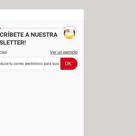
SCRÍBETE A NUESTRA
SLETTER!
cias
Ver un ejemplo