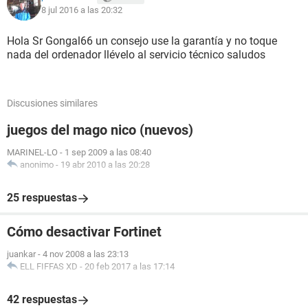
8 jul 2016 a las 20:32
Gracias de antemano y un saludo!! :D
Hola Sr Gongal66 un consejo use la garantía y no toque
nada del ordenador llévelo al servicio técnico saludos
Discusiones similares
juegos del mago nico (nuevos)
MARINEL-LO
-
1 sep 2009 a las 08:40
anonimo
-
19 abr 2010 a las 20:28
25 respuestas
Cómo desactivar Fortinet
juankar
-
4 nov 2008 a las 23:13
ELL FIFFAS XD
-
20 feb 2017 a las 17:14
42 respuestas