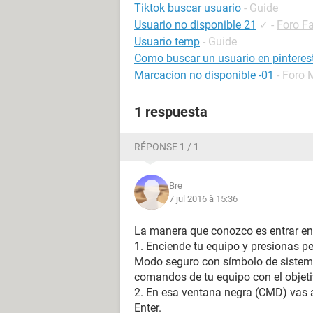
Tiktok buscar usuario
- Guide
Usuario no disponible 21
✓
-
Foro F
Usuario temp
- Guide
Como buscar un usuario en pinteres
Marcacion no disponible -01
-
Foro 
1 respuesta
RÉPONSE 1 / 1
Bre
7 jul 2016 à 15:36
La manera que conozco es entrar e
1. Enciende tu equipo y presionas pe
Modo seguro con símbolo de sistema,
comandos de tu equipo con el objetiv
2. En esa ventana negra (CMD) vas a 
Enter.