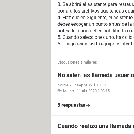
3. Se abrirá el asistente para restau
borrara los archivos que tengas gua
4. Haz clic en Siguiente, el asistent
debes escoger un punto antes de la f
antes del daño debes habilitar la ca
5. Cuando selecciones uno, haz clic 
6. Luego reinicias tu equipo e intent
Discusiones similares
No salen las llamada usuario
Norma
-
17 sep 2019 à 18:58
Mateo
-
11 abr 2020 à 03:15
3 respuestas
Cuando realizo una llamad