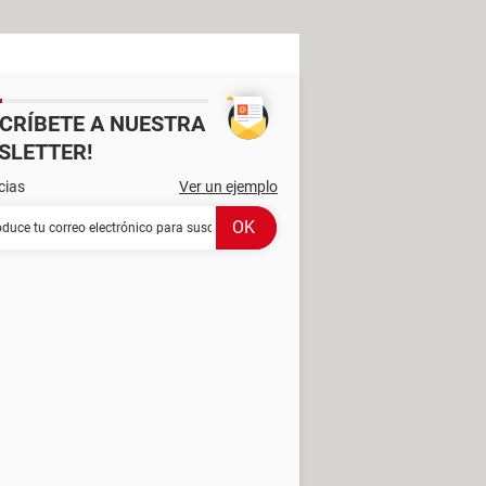
SCRÍBETE A NUESTRA
SLETTER!
cias
Ver un ejemplo