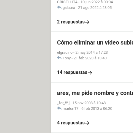
GRISELLITA
-
10 jun 2022 à 00:04
gslaura
-
21 ago 2022 à 23:05
2 respuestas
Cómo eliminar un vídeo subi
elgrauino
-
2 may 2014 à 17:23
Tony
-
21 feb 2023 à 13:40
14 respuestas
ares, me pide nombre y con
,,fer,,!!*]
-
15 nov 2008 à 10:48
marlon17
-
6 feb 2013 à 06:20
4 respuestas