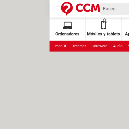
Ordenadores
Móviles y tablets
Ap
macOS
Internet
Hardware
Audio