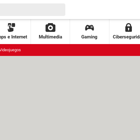
ps e Internet
Multimedia
Gaming
Cibersegurid
Videojuegos