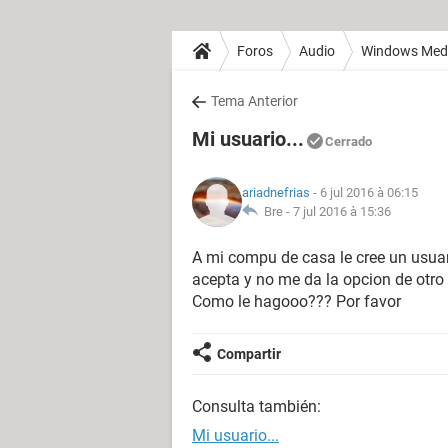
Foros
Audio
Windows Medi
Tema Anterior
Mi usuario...
Cerrado
ariadnefrias
- 6 jul 2016 à 06:15
Bre -
7 jul 2016 à 15:36
A mi compu de casa le cree un usuar
acepta y no me da la opcion de otro
Como le hagooo??? Por favor
Compartir
Consulta también:
Mi usuario...