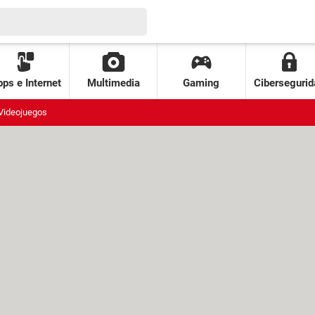
ps e Internet
Multimedia
Gaming
Cibersegurid
Videojuegos