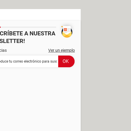
SCRÍBETE A NUESTRA
SLETTER!
cias
Ver un ejemplo