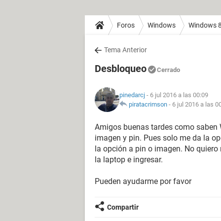
Foros
Windows
Windows 
Tema Anterior
Desbloqueo
Cerrado
pinedarcj
- 6 jul 2016 a las 00:09
piratacrimson
-
6 jul 2016 a las 0
Amigos buenas tardes como saben W
imagen y pin. Pues solo me da la o
la opción a pin o imagen. No quiero r
la laptop e ingresar.
Pueden ayudarme por favor
Compartir