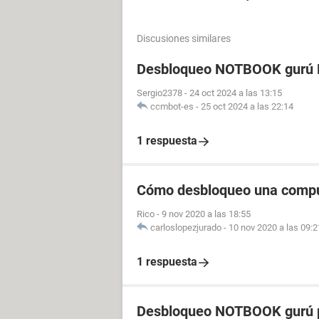
Discusiones similares
Desbloqueo NOTBOOK gurú P
Sergio2378
-
24 oct 2024 a las 13:15
ccmbot-es
-
25 oct 2024 a las 22:14
1 respuesta
Cómo desbloqueo una comp
Rico
-
9 nov 2020 a las 18:55
carloslopezjurado
-
10 nov 2020 a las 09:2
1 respuesta
Desbloqueo NOTBOOK gurú p