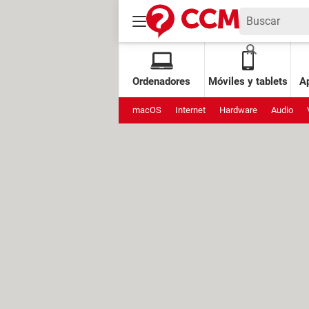
Ordenadores
Móviles y tablets
Ap
macOS
Internet
Hardware
Audio