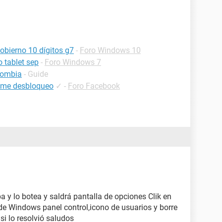
obierno 10 dígitos g7
-
Foro Windows 10
 tablet sep
-
Foro Windows 7
olombia
- Guide
 me desbloqueo
✓
-
Foro Facebook
ba y lo botea y saldrá pantalla de opciones Clik en
de Windows panel control,icono de usuarios y borre
si lo resolvió saludos