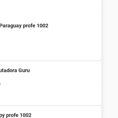
araguay profe 1002
utadora Guru
1
y profe 1002