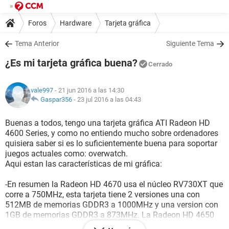
Foros
Hardware
Tarjeta gráfica
Tema Anterior
Siguiente Tema
¿Es mi tarjeta gráfica buena?
Cerrado
vale997
- 21 jun 2016 a las 14:30
Gaspar356
-
23 jul 2016 a las 04:43
Buenas a todos, tengo una tarjeta gráfica ATI Radeon HD
4600 Series, y como no entiendo mucho sobre ordenadores
quisiera saber si es lo suficientemente buena para soportar
juegos actuales como: overwatch.
Aqui estan las características de mi gráfica:
-En resumen la Radeon HD 4670 usa el núcleo RV730XT que
corre a 750MHz, esta tarjeta tiene 2 versiones una con
512MB de memorias GDDR3 a 1000MHz y una version con
1GB de memorias GDDR3 a 873MHz. La Radeon HD 4650
usa el núcleo RV730Pro que corre a 600MHz, esta tarjeta