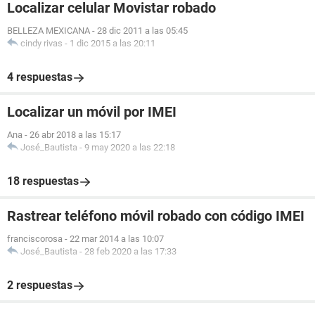
Localizar celular Movistar robado
BELLEZA MEXICANA
-
28 dic 2011 a las 05:45
cindy rivas
-
1 dic 2015 a las 20:11
4 respuestas
Localizar un móvil por IMEI
Ana
-
26 abr 2018 a las 15:17
José_Bautista
-
9 may 2020 a las 22:18
18 respuestas
Rastrear teléfono móvil robado con código IMEI
franciscorosa
-
22 mar 2014 a las 10:07
José_Bautista
-
28 feb 2020 a las 17:33
2 respuestas