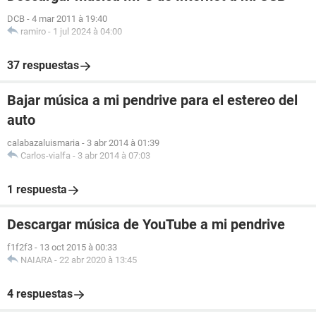
DCB
-
4 mar 2011 à 19:40
ramiro
-
1 jul 2024 à 04:00
37 respuestas
Bajar música a mi pendrive para el estereo del
auto
calabazaluismaria
-
3 abr 2014 à 01:39
Carlos-vialfa
-
3 abr 2014 à 07:03
1 respuesta
Descargar música de YouTube a mi pendrive
f1f2f3
-
13 oct 2015 à 00:33
NAIARA
-
22 abr 2020 à 13:45
4 respuestas