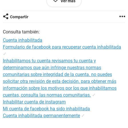
Ver más
por los cuales han tomado esa decisión. En caso contrario,
ruego vuelvan a activar mi cuenta para poder desarrollar mi
actividad social gravemente afectada por su anómalo
Compartir
proceder.En espera de sus noticias, atentamente :
Consulta también:
Cuenta inhabilitada
Formulario de facebook para recuperar cuenta inhabilitada
✓
Inhabilitamos tu cuenta revisamos tu cuenta y
determinamos que aún infringe nuestras normas
comunitarias sobre integridad de la cuenta. no puedes
solicitar otra revisión de esta decisión. para obtener más
información sobre los motivos por los que inhabilitamos
cuentas, consulta las normas comunitarias.
✓
Inhabilitar cuenta de instagram
Mi cuenta de facebook ha sido inhabilitada
Cuenta inhabilitada permanentemente
✓