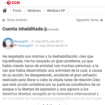
Foros
Windows
Windows XP
Tema Anterior
Siguiente Tema
Cuenta inhabilitada
Cerrado
florangel01
- 31 may 2016 a las 00:12
florangel01
-
31 may 2016 a las 00:14
He respetado sus normas y la deshabilitación, creo que
injustificada, me ha causado un gran problema, ya que
había creado lazos de amistad con muchas personas, a la
vez que había desarrollado una actividad de la cual, a causa
de su acción, ha desaperecido, anulando el gran esfuerzo
realizado para llevar a cabo la citada tarea de relación.Creo
que está acción unilateral por su parte es constitutiva de un
ataque a la libertad de expresión y una agravio a los
derechos libertad, recogida en la normativa internacional y
en casi todas las legislaciones locales.En caso de que fuese
justificada esa actuación, rogaría me indicara los motivos