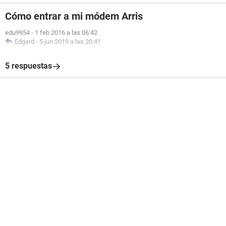
Cómo entrar a mi módem Arris
edu9954
-
1 feb 2016 a las 06:42
Edgard
-
5 jun 2019 a las 20:41
5 respuestas