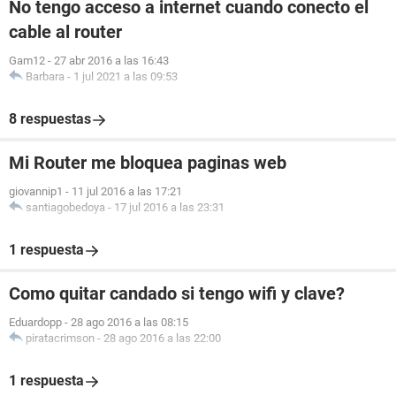
No tengo acceso a internet cuando conecto el
cable al router
Gam12
-
27 abr 2016 a las 16:43
Barbara
-
1 jul 2021 a las 09:53
8 respuestas
Mi Router me bloquea paginas web
giovannip1
-
11 jul 2016 a las 17:21
santiagobedoya
-
17 jul 2016 a las 23:31
1 respuesta
Como quitar candado si tengo wifi y clave?
Eduardopp
-
28 ago 2016 a las 08:15
piratacrimson
-
28 ago 2016 a las 22:00
1 respuesta