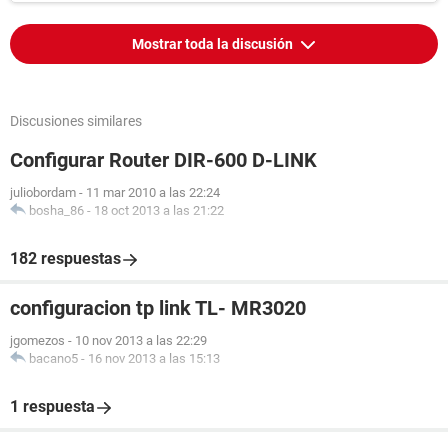
Mostrar toda la discusión
Discusiones similares
Configurar Router DIR-600 D-LINK
juliobordam
-
11 mar 2010 a las 22:24
bosha_86
-
18 oct 2013 a las 21:22
182 respuestas
configuracion tp link TL- MR3020
jgomezos
-
10 nov 2013 a las 22:29
bacano5
-
16 nov 2013 a las 15:13
1 respuesta