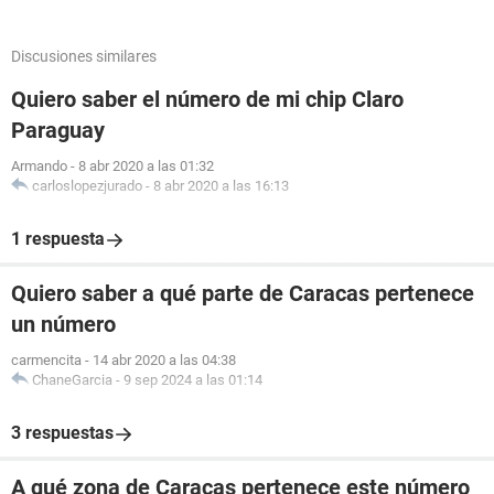
Discusiones similares
Quiero saber el número de mi chip Claro
Paraguay
Armando
-
8 abr 2020 a las 01:32
carloslopezjurado
-
8 abr 2020 a las 16:13
1 respuesta
Quiero saber a qué parte de Caracas pertenece
un número
carmencita
-
14 abr 2020 a las 04:38
ChaneGarcia
-
9 sep 2024 a las 01:14
3 respuestas
A qué zona de Caracas pertenece este número