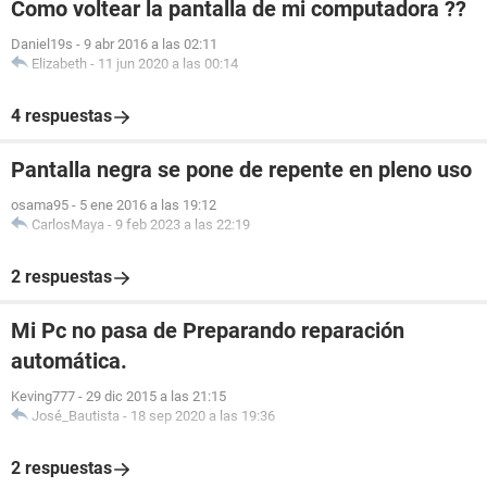
Como voltear la pantalla de mi computadora ??
Daniel19s
-
9 abr 2016 a las 02:11
Elizabeth
-
11 jun 2020 a las 00:14
4 respuestas
Pantalla negra se pone de repente en pleno uso
osama95
-
5 ene 2016 a las 19:12
CarlosMaya
-
9 feb 2023 a las 22:19
2 respuestas
Mi Pc no pasa de Preparando reparación
automática.
Keving777
-
29 dic 2015 a las 21:15
José_Bautista
-
18 sep 2020 a las 19:36
2 respuestas