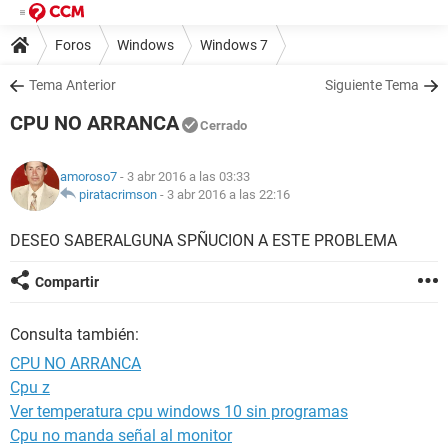
Foros
Windows
Windows 7
Tema Anterior
Siguiente Tema
CPU NO ARRANCA
Cerrado
amoroso7
- 3 abr 2016 a las 03:33
piratacrimson
-
3 abr 2016 a las 22:16
DESEO SABERALGUNA SPÑUCION A ESTE PROBLEMA
Compartir
Consulta también:
CPU NO ARRANCA
Cpu z
Ver temperatura cpu windows 10 sin programas
Cpu no manda señal al monitor