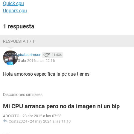
Quick cpu
Unpark cpu
1 respuesta
RESPUESTA 1 / 1
piratacrimson
11.636
3 abr 2016 a las 22:16
Hola amoroso específica la pc que tienes
Discusiones similares
Mi CPU arranca pero no da imagen ni un bip
ADOCITO
-
23 abr 2012 a las 07:23
Costa2024
-
24 may 2024 a las 11:10