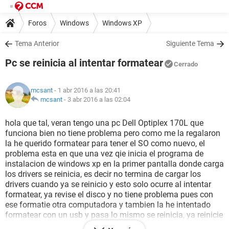
Foros
Windows
Windows XP
Tema Anterior
Siguiente Tema
Pc se reinicia al intentar formatear
Cerrado
mcsant
- 1 abr 2016 a las 20:41
mcsant
-
3 abr 2016 a las 02:04
hola que tal, veran tengo una pc Dell Optiplex 170L que
funciona bien no tiene problema pero como me la regalaron
la he querido formatear para tener el SO como nuevo, el
problema esta en que una vez qie inicia el programa de
instalacion de windows xp en la primer pantalla donde carga
los drivers se reinicia, es decir no termina de cargar los
drivers cuando ya se reinicio y esto solo ocurre al intentar
formatear, ya revise el disco y no tiene problema pues con
ese formatie otra computadora y tambien la he intentado
formatear con un usb y pasa lo mismo se reinicia, ya reinicie
la bios y dudo que sea el procesador o las ram por que