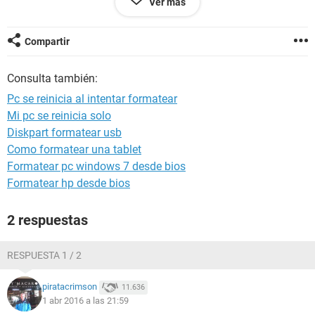
Ver más
cuando la prendo normalmente no tengo ningun problema
puedo operar el equipo mucho tiempo sin problemas, esto
solo ocurre al intentar formatear.
Compartir
AYUDAA que podra ser :'(:'(u_u
Consulta también:
Pc se reinicia al intentar formatear
Mi pc se reinicia solo
Diskpart formatear usb
Como formatear una tablet
Formatear pc windows 7 desde bios
Formatear hp desde bios
2 respuestas
RESPUESTA 1 / 2
piratacrimson
11.636
1 abr 2016 a las 21:59