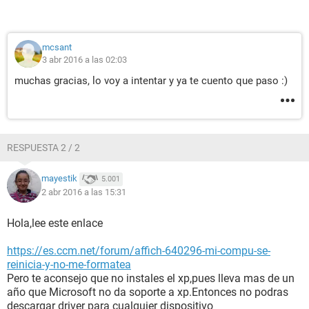
mcsant
3 abr 2016 a las 02:03
muchas gracias, lo voy a intentar y ya te cuento que paso :)
RESPUESTA 2 / 2
mayestik
5.001
2 abr 2016 a las 15:31
Hola,lee este enlace
https://es.ccm.net/forum/affich-640296-mi-compu-se-
reinicia-y-no-me-formatea
Pero te aconsejo que no instales el xp,pues lleva mas de un
año que Microsoft no da soporte a xp.Entonces no podras
descargar driver para cualquier dispositivo