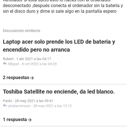
desconectado ,después conecta el ordenador sin la batería y
sin el disco duro y dime si sale algo en la pantalla espero
Discusiones similares
Laptop acer solo prende los LED de bateria y
encendido pero no arranca
Robert
-
1 abr 2021 a las 04:17
Miguel
-
8 oct 2022 a las 04:20
2 respuestas
Toshiba Satellite no enciende, da led blanco.
Paolo
-
28 may 2021 a las 09:41
piratacrimson
-
28 may 2021 a las 12:12
1 respuesta