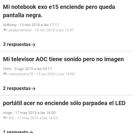
Mi notebook exo e15 enciende pero queda
pantalla negra.
Anthony
-
13 nov 2018 a las 17:17
piratacrimson
-
15 nov 2018 a las 12:47
3 respuestas
Mi televisor AOC tiene sonido pero no imagen
Chris
-
5 ago 2019 a las 03:17
manuelvaca70
-
15 jun 2020 a las 19:50
2 respuestas
portátil acer no enciende sólo parpadea el LED
nioge
-
17 may 2013 a las 16:00
Sirr
-
17 may 2013 a las 18:33
1 respuesta