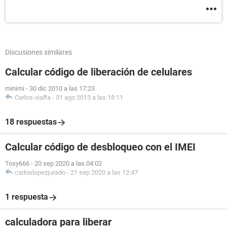
Discusiones similares
Calcular código de liberación de celulares
minimi
-
30 dic 2010 a las 17:23
Carlos-vialfa
-
31 ago 2013 a las 18:11
18 respuestas
Calcular código de desbloqueo con el IMEI
Tosy666
-
20 sep 2020 a las 04:02
carloslopezjurado
-
21 sep 2020 a las 12:47
1 respuesta
calculadora para liberar