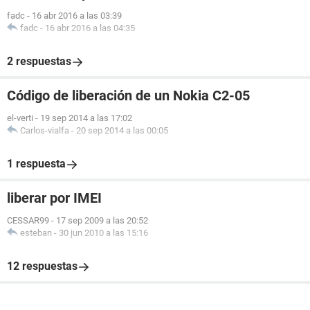
fadc
-
16 abr 2016 a las 03:39
fadc
-
16 abr 2016 a las 04:35
2 respuestas
Código de liberación de un Nokia C2-05
el-verti
-
19 sep 2014 a las 17:02
Carlos-vialfa
-
20 sep 2014 a las 00:05
1 respuesta
liberar por IMEI
CESSAR99
-
17 sep 2009 a las 20:52
esteban
-
30 jun 2010 a las 15:16
12 respuestas