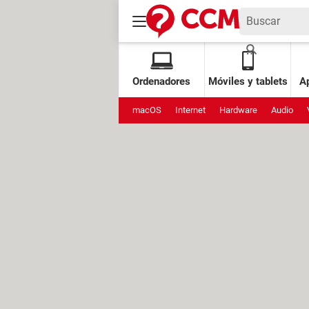
Ordenadores
Móviles y tablets
Ap
macOS
Internet
Hardware
Audio