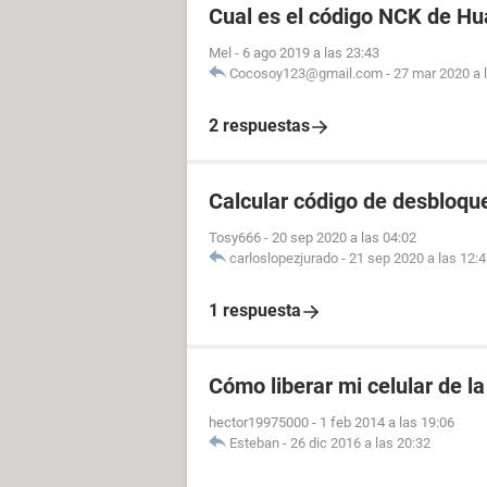
Cual es el código NCK de H
Mel
-
6 ago 2019 a las 23:43
Cocosoy123@gmail.com
-
27 mar 2020 a 
2 respuestas
Calcular código de desbloqu
Tosy666
-
20 sep 2020 a las 04:02
carloslopezjurado
-
21 sep 2020 a las 12:
1 respuesta
Cómo liberar mi celular de 
hector19975000
-
1 feb 2014 a las 19:06
Esteban
-
26 dic 2016 a las 20:32