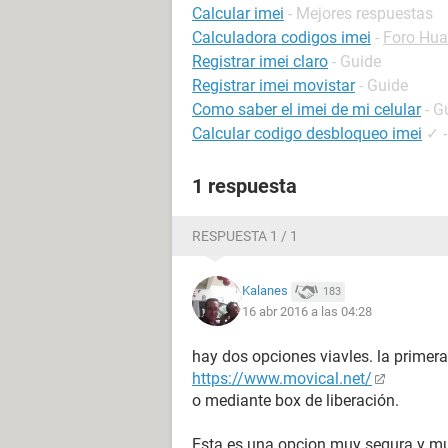
Calcular imei
- Mejores respuestas
Calculadora codigos imei
-
Foro Hua
Registrar imei claro
- Guide
Registrar imei movistar
- Guide
Como saber el imei de mi celular
- G
Calcular codigo desbloqueo imei
✓
1 respuesta
RESPUESTA 1 / 1
Kalanes
183
16 abr 2016 a las 04:28
hay dos opciones viavles. la primera
https://www.movical.net/
o mediante box de liberación.
Esta es una opcion muy segura y m