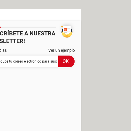
SCRÍBETE A NUESTRA
SLETTER!
cias
Ver un ejemplo