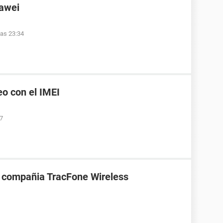
uawei
las 23:34
eo con el IMEI
47
la compañia TracFone Wireless