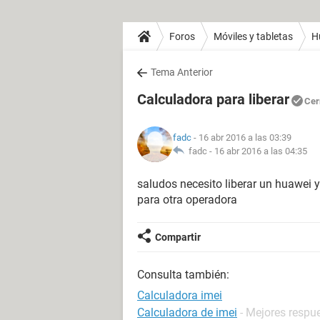
Foros
Móviles y tabletas
H
Tema Anterior
Calculadora para liberar
Cer
fadc
- 16 abr 2016 a las 03:39
fadc -
16 abr 2016 a las 04:35
saludos necesito liberar un huawei y
para otra operadora
Compartir
Consulta también:
Calculadora imei
Calculadora de imei
- Mejores respu