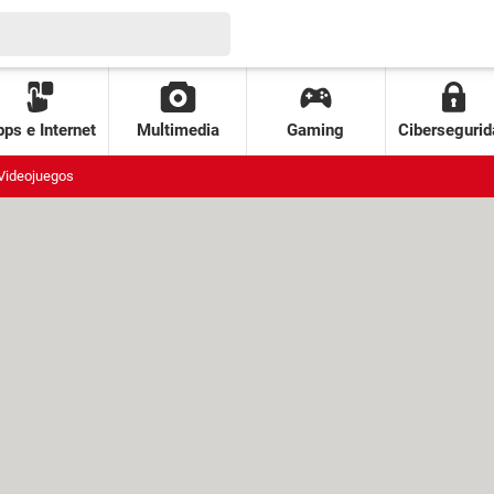
ps e Internet
Multimedia
Gaming
Cibersegurid
Videojuegos