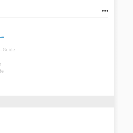
...
- Guide
e
de