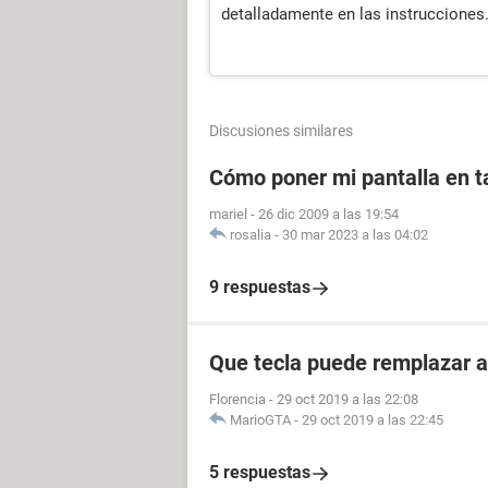
detalladamente en las instrucciones
Discusiones similares
Cómo poner mi pantalla en 
mariel
-
26 dic 2009 a las 19:54
rosalia
-
30 mar 2023 a las 04:02
9 respuestas
Que tecla puede remplazar a
Florencia
-
29 oct 2019 a las 22:08
MarioGTA
-
29 oct 2019 a las 22:45
5 respuestas