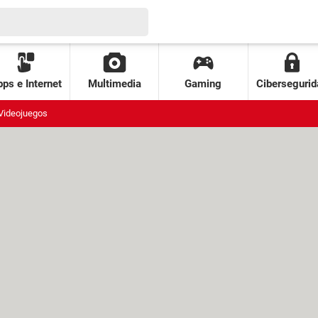
ps e Internet
Multimedia
Gaming
Cibersegurid
Videojuegos