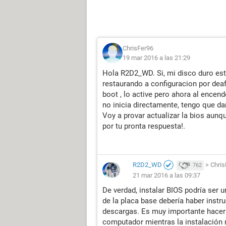
ChrisFer96
19 mar 2016 a las 21:29
Hola R2D2_WD. Si, mi disco duro est
restaurando a configuracion por deafu
boot , lo active pero ahora al encend
no inicia directamente, tengo que da
Voy a provar actualizar la bios aunq
por tu pronta respuesta!.
R2D2_WD
>
Chris
762
21 mar 2016 a las 09:37
De verdad, instalar BIOS podría ser un
de la placa base debería haber instr
descargas. Es muy importante hacer 
computador mientras la instalación 