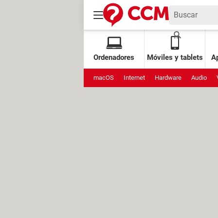
Ordenadores
Móviles y tablets
Ap
macOS
Internet
Hardware
Audio