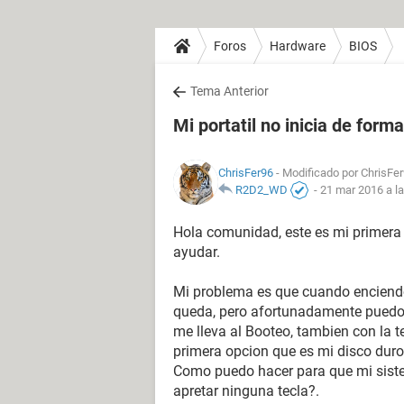
Foros
Hardware
BIOS
Tema Anterior
Mi portatil no inicia de forma
ChrisFer96
- Modificado por ChrisFer
R2D2_WD
-
21 mar 2016 a l
Hola comunidad, este es mi primera 
ayudar.
Mi problema es que cuando enciendo 
queda, pero afortunadamente puedo 
me lleva al Booteo, tambien con la t
primera opcion que es mi disco duro 
Como puedo hacer para que mi siste
apretar ninguna tecla?.