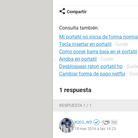
Compartir
Consulta también:
Mi portatil no inicia de forma normal
Tecla insertar en portatil
- Guide
Como poner barra baja en el portatil
Arroba en portatil
- Guide
Desbloquear raton portatil hp
- Guid
Cambiar forma de pago netflix
- Gui
1 respuesta
RESPUESTA 1 / 1
R2D2_WD
762
18 mar 2016 a las 14:23