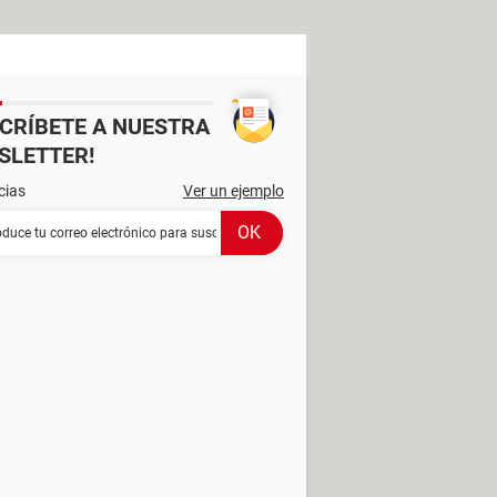
SCRÍBETE A NUESTRA
SLETTER!
cias
Ver un ejemplo