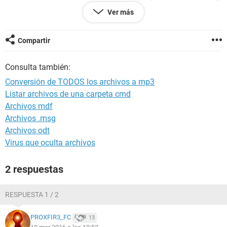
lo estuve desintalando y tan sólo ha quedado esa carpeta.
Ver más
También decirte que en todos los directorios/carpetas (en
todos), se me crean archivos de estos que te muestro:
_ReCoVeRy_+dlvia.html, _ReCoVeRy_+dlvia.png,
Compartir
_ReCoVeRy_+dlvia.txt, _ReCoVeRy_+lpqso.html,
_ReCoVeRy_+lpqso.png, ReCoVeRy_+lpqso.txt, y muchos
Consulta también:
más, como puedes ver cada vez van cambiando algo el
nombre.
Conversión de TODOS los archivos a mp3
Muchas gracias por anticipado
Listar archivos de una carpeta cmd
Archivos mdf
Archivos .msg
Archivos odt
Virus que oculta archivos
2 respuestas
RESPUESTA 1 / 2
PROXFIR3_FC
13