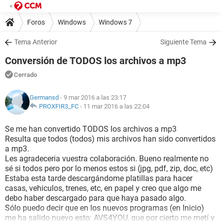
Foros
Windows
Windows 7
Tema Anterior
Siguiente Tema
Conversión de TODOS los archivos a mp3
Cerrado
Germansd
- 9 mar 2016 a las 23:17
PROXFIR3_FC
-
11 mar 2016 a las 22:04
Se me han convertido TODOS los archivos a mp3
Resulta que todos (todos) mis archivos han sido convertidos
a mp3.
Les agradeceria vuestra colaboración. Bueno realmente no
sé si todos pero por lo menos estos si (jpg, pdf, zip, doc, etc)
Estaba esta tarde descargándome platillas para hacer
casas, vehiculos, trenes, etc, en papel y creo que algo me
debo haber descargado para que haya pasado algo.
Sólo puedo decir que en los nuevos programas (en Inicio)
me ha salido nuevo esto: AVS4YOU, que por cierto me metí y