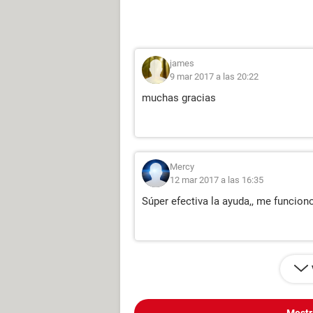
james
9 mar 2017 a las 20:22
muchas gracias
Mercy
12 mar 2017 a las 16:35
Súper efectiva la ayuda,, me funcion