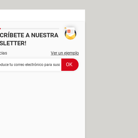
SCRÍBETE A NUESTRA
SLETTER!
cias
Ver un ejemplo