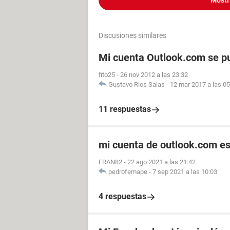
Mostr
Discusiones similares
Mi cuenta Outlook.com se pu
fito25
-
26 nov 2012 a las 23:32
Gustavo Rios Salas
-
12 mar 2017 a las 05
11 respuestas
mi cuenta de outlook.com es
FRAN82
-
22 ago 2021 a las 21:42
pedrofemape
-
7 sep 2021 a las 10:03
4 respuestas