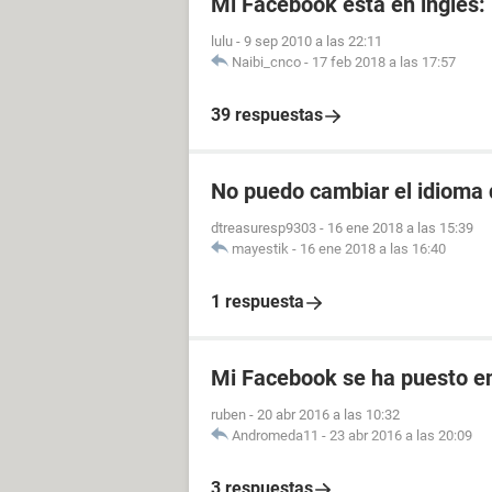
Mi Facebook está en inglés:
lulu
-
9 sep 2010 a las 22:11
Naibi_cnco
-
17 feb 2018 a las 17:57
39 respuestas
No puedo cambiar el idioma 
dtreasuresp9303
-
16 ene 2018 a las 15:39
mayestik
-
16 ene 2018 a las 16:40
1 respuesta
Mi Facebook se ha puesto en
ruben
-
20 abr 2016 a las 10:32
Andromeda11
-
23 abr 2016 a las 20:09
3 respuestas