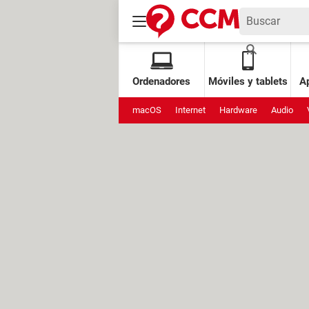
Ordenadores
Móviles y tablets
Ap
macOS
Internet
Hardware
Audio