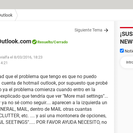
utlook
Siguiente Tema
¡SU
Outlook.com
NEW
Resuelto
/Cerrado
Noti
vialfa el 8/03/2016, 18:23
14:21
dad que el problema que tengo es que no puedo
i cuenta de hotmail outlook, por supuesto que probé
o ya el problema comienza cuando entro en la
ha explicado que tendría que ver "More mail settings"...
 y ya no sé como seguir.... aparecen a la izquierda un
NERAL, MAIL, dentro de MAIL otras cuantas
TTER, etc. .... y así una montonera de opciones,
L SEETINGS"..... POR FAVOR AYUDA NECESITO, no