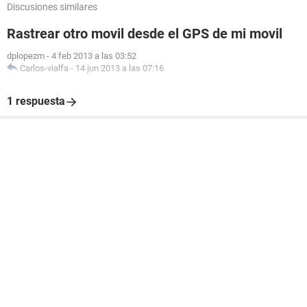
Discusiones similares
Rastrear otro movil desde el GPS de mi movil
dplopezm
-
4 feb 2013 a las 03:52
Carlos-vialfa
-
14 jun 2013 a las 07:16
1 respuesta